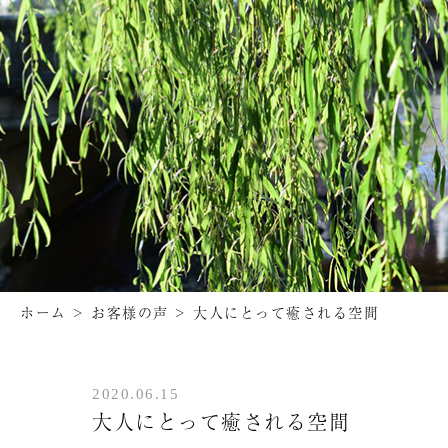
ホーム
>
お客様の声
>
大人にとって癒される空間
2020.06.15
大人にとって癒される空間