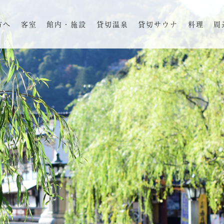
方へ
客室
館内・施設
貸切温泉
貸切サウナ
料理
周