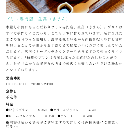
プリン専門店 生萬（きまん）
木屋町小路にあるこだわりプリン専門店、生萬（きまん）。プリンは
すべで手作りにこだわり、とても丁寧に作られています。新鮮な地た
まごの黄身のみを使用し、濃厚な味わいながら砂糖を控えめにし甘味
を抑えることで子供からお年寄りまで幅広い年代の方に楽しんでいた
だけます。店内にテーブルやカウンターもありますのでゆっくりくつ
ろげます。3種類のプリンは食感は違った食感がたのしむことがで
き、お子さんからお年寄りの方まで幅広くお楽しみいただける味わい
となっております。
営業時間
10:00～18:00 20:30～23:00
定休日
不定休
料金
●たまごプリン・・・¥ 350
●クリームブリュレ・・・¥ 400
●Kimanプレミアム・・・¥ 450
●アソート・・・¥ 700
※内容は変わる場合がございますので詳しくは直接店舗にご確認く
ださい。