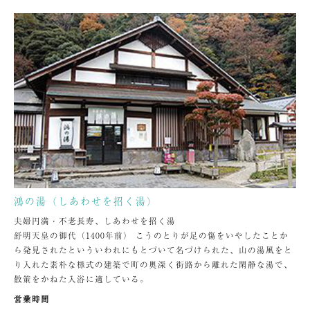
鴻の湯（しあわせを招く湯）
夫婦円満・不老長寿、しあわせを招く湯
舒明天皇の御代（1400年前） こうのとりが足の傷をいやしたことか
ら発見されたといういわれにもとづいて名づけられた、山の湯風をと
り入れた素朴な様式の建築で町の奥深く街路から離れた閑静な湯で、
散策をかねた入浴に適している。
営業時間