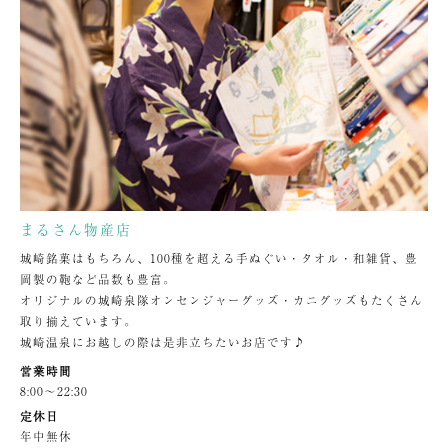
まるさん物産店
城崎銘菓はもちろん、100種を超える手ぬぐい・タオル・和雑貨、豊
岡製の鞄など品数も豊富。
オリジナルの城崎泉隊オンセンジャーグッズ・カニグッズもたくさん
取り揃えています。
城崎温泉にお越しの際は是非立ちたいお店です♪
営業時間
8:00〜22:30
定休日
年中無休