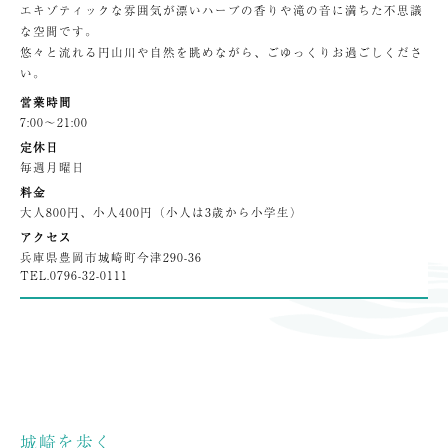
エキゾティックな雰囲気が漂いハーブの香りや滝の音に満ちた不思議
な空間です。
悠々と流れる円山川や自然を眺めながら、ごゆっくりお過ごしくださ
い。
営業時間
7:00〜21:00
定休日
毎週月曜日
料金
大人800円、小人400円（小人は3歳から小学生）
アクセス
兵庫県豊岡市城崎町今津290-36
TEL.
0796-32-0111
城崎を歩く