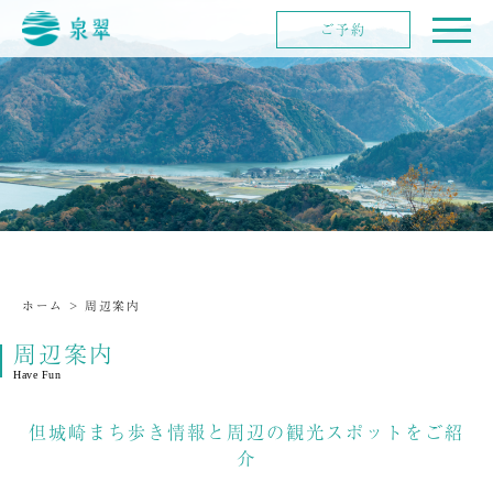
ご予約
ホーム
>
周辺案内
周辺案内
Have Fun
但城崎まち歩き情報と周辺の観光スポットをご紹
介