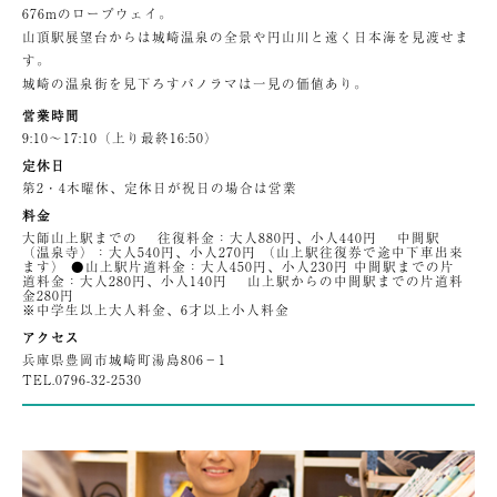
676mのロープウェイ。
山頂駅展望台からは城崎温泉の全景や円山川と遠く日本海を見渡せま
す。
城崎の温泉街を見下ろすパノラマは一見の価値あり。
営業時間
9:10〜17:10（上り最終16:50）
定休日
第2・4木曜休、定休日が祝日の場合は営業
料金
大師山上駅までの 往復料金：大人880円、小人440円 中間駅
（温泉寺）：大人540円、小人270円 （山上駅往復券で途中下車出来
ます） ●山上駅片道料金：大人450円、小人230円 中間駅までの片
道料金：大人280円、小人140円 山上駅からの中間駅までの片道料
金280円
※中学生以上大人料金、6才以上小人料金
アクセス
兵庫県豊岡市城崎町湯島806−1
TEL.
0796-32-2530