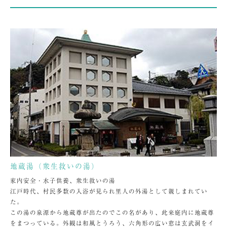
地蔵湯（衆生救いの湯）
家内安全・水子供養、衆生救いの湯
江戸時代、村民多数の入浴が見られ里人の外湯として親しまれてい
た。
この湯の泉源から地蔵尊が出たのでこの名があり、此来庭内に地蔵尊
をまつっている。外観は和風とうろう、六角形の広い窓は玄武洞をイ