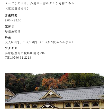
メージしており、外湯中一番モダンな建物である。
《家族浴場あり》
営業時間
7:00〜23:00
定休日
毎週金曜日
料金
大人600円、小人300円 （小人は3歳から小学生）
アクセス
兵庫県豊岡市城崎町湯島796
TEL.
0796-32-2228