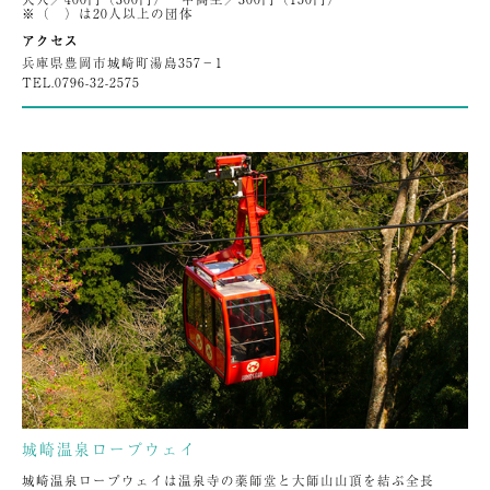
※（ ）は20人以上の団体
アクセス
兵庫県豊岡市城崎町湯島357−1
TEL.
0796-32-2575
城崎温泉ロープウェイ
城崎温泉ロープウェイは温泉寺の薬師堂と大師山山頂を結ぶ全長