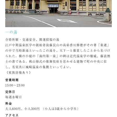
一の湯
合格祈願・交通安全、開運招福の湯
江戸中期温泉医学の創始者後藤艮山の高弟香川修徳がその著「薬選」
の中で当時新湯といったこの湯を、天下一と推賞したことから名づけ
られた。横の小庭の「海内第一泉」の碑は近代温泉学の権威、藤浪博
士の書である。桃山様式の歌舞伎座を思わせる建物で町の中央に位
し、名実共に城崎温泉の象徴といってよい。
《家族浴場あり》
営業時間
15:00〜23:00
定休日
毎週水曜日
料金
大人600円、小人300円 （小人は3歳から小学生）
アクセス