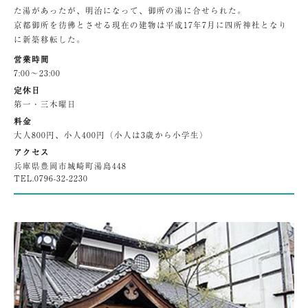
た湯があったが、明治になって、御所の湯に合せられた。
京都御所を彷彿とさせる現在の建物は平成17年7月に四所神社となり
に新築移転した。
営業時間
7:00〜23:00
定休日
第一・三木曜日
料金
大人800円、小人400円（小人は3歳から小学生）
アクセス
兵庫県豊岡市城崎町湯島448
TEL.
0796-32-2230