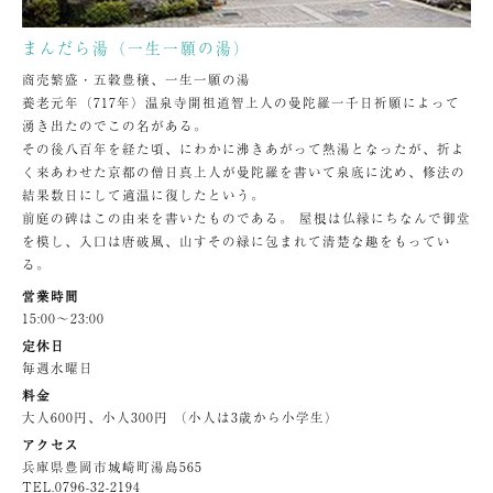
まんだら湯（一生一願の湯）
商売繁盛・五穀豊穣、一生一願の湯
養老元年（717年）温泉寺開祖道智上人の曼陀羅一千日祈願によって
湧き出たのでこの名がある。
その後八百年を経た頃、にわかに沸きあがって熱湯となったが、折よ
く来あわせた京都の僧日真上人が曼陀羅を書いて泉底に沈め、修法の
結果数日にして適温に復したという。
前庭の碑はこの由来を書いたものである。 屋根は仏縁にちなんで御堂
を模し、入口は唐破風、山すその緑に包まれて清楚な趣をもってい
る。
営業時間
15:00〜23:00
定休日
毎週水曜日
料金
大人600円、小人300円 （小人は3歳から小学生）
アクセス
兵庫県豊岡市城崎町湯島565
TEL.
0796-32-2194