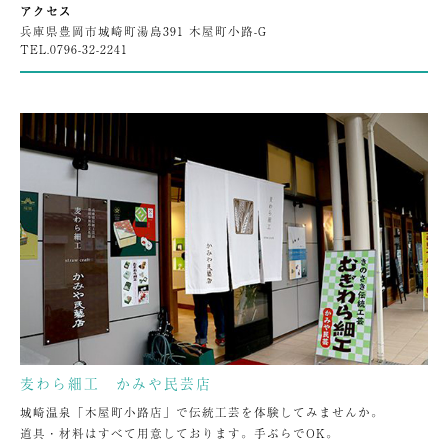
アクセス
兵庫県豊岡市城崎町湯島391 木屋町小路-G
TEL.
0796-32-2241
麦わら細工 かみや民芸店
城崎温泉「木屋町小路店」で伝統工芸を体験してみませんか。
道具・材料はすべて用意しております。手ぶらでOK。