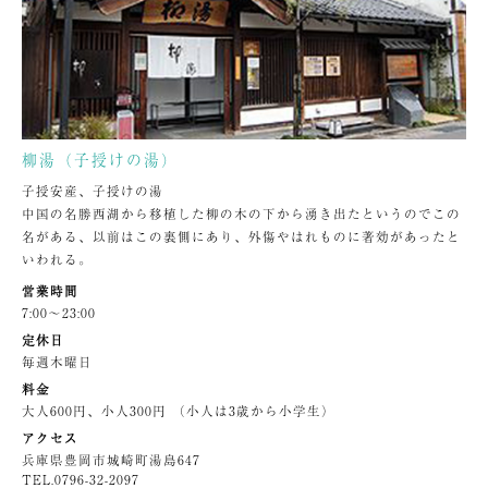
柳湯（子授けの湯）
子授安産、子授けの湯
中国の名勝西湖から移植した柳の木の下から湧き出たというのでこの
名がある、以前はこの裏側にあり、外傷やはれものに著効があったと
いわれる。
営業時間
7:00〜23:00
定休日
毎週木曜日
料金
大人600円、小人300円 （小人は3歳から小学生）
アクセス
兵庫県豊岡市城崎町湯島647
TEL.
0796-32-2097