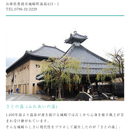
兵庫県豊岡市城崎町湯島415−1
TEL.
0796-32-2229
さとの湯 (ふれあいの湯)
1,400年前より温泉が湧き続ける城崎では古くから心身を癒す風土が育
まれ受け継がれています。
そんな城崎らしさに現代性をプラスして誕生したのが「さとの湯」。