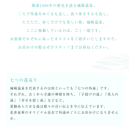
開湯1300年の歴史を誇る城崎温泉。
二人で外湯をめぐるも良し。食べ歩きするも良し。
ただただ、歩くだけでも美しい街、城崎温泉。
ここに掲載しているのは、ごく一部です。
お客様それぞれにあったオススメをご紹介いたしますので、
お出かけの際はぜひスタッフまでお尋ねください。
七つの湯巡り
城崎温泉を代表するのは何といっても「七つの外湯」です。
それぞれ、古くから守護の神様を持ち、「子授けの湯」「美人の
湯」「幸せを招く湯」などなど、
霊験あらたかな湯は数々の言い伝えを今に伝えています。
是非泉翠のオリジナル浴衣で外湯めぐりにお出かけになりません
か。