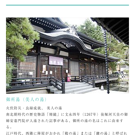
御所湯（美人の湯）
火伏防災・良縁成就、 美人の湯
南北朝時代の歴史物語「増鏡」に文永四年（1267年）後堀河天皇の御
姉安嘉門院が入湯された記事がある、御所の湯の名はこれに由来す
る。
江戸時代、西隣に陣屋がおかれ「殿の湯」または「鍵の湯」と呼ばれ