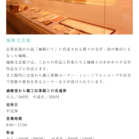
城崎文芸館
志賀直哉の小説「城崎にて」に代表される数々の文学・詩の舞台にも
なった城崎。
城崎文芸館では、これらの作品と作家たちと城崎とのかかわりや文学
作品などに出会えます。
また館内には麦わら細工体験コーナー・ミュージアムショップや自分
で短歌や俳句を作るコーナーなどが設けられています。
城崎麦わら細工伝承館との共通券
大人／500円 中高生／350円
定休日
不定休
営業時間
9:00〜17:00
料金
大人／400円（300円） 中高生／300円（150円）