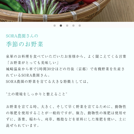
SORA農園さんの
季節のお野菜
泉翠のお料理を食べていただいたお客様から、よく聞こえてくる言葉
「お野菜がとっても美味しい」
城崎温泉から車で1時間30分ほどの丹後（京都）で有機野菜を生産さ
れているSORA農園さん。
SORA農園の野菜を育てる大きな特徴としては、
”土の環境をしっかりと整えること”
お野菜を育てる時、大きく、そして早く野菜を育てるために、動物性
の堆肥を使用することが一般的ですが、極力、動物性の堆肥は使用せ
ずに、落葉、稲わら、刈草、籾殻などを原料にした堆肥を使い、土に
混ぜられています。