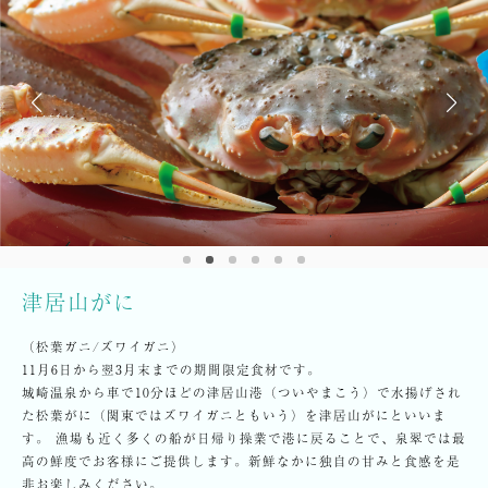
津居山がに
（松葉ガニ/ズワイガニ）
11月6日から翌3月末までの期間限定食材です。
城崎温泉から車で10分ほどの津居山港（ついやまこう）で水揚げされ
た松葉がに（関東ではズワイガニともいう）を津居山がにといいま
す。 漁場も近く多くの船が日帰り操業で港に戻ることで、泉翠では最
高の鮮度でお客様にご提供します。新鮮なかに独自の甘みと食感を是
非お楽しみください。