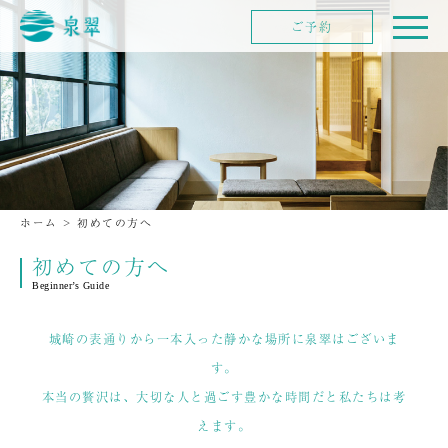
ご予約
ホーム
>
初めての方へ
初めての方へ
Beginner’s Guide
城崎の表通りから一本入った静かな場所に泉翠はございま
す。
本当の贅沢は、大切な人と過ごす豊かな時間だと私たちは考
えます。