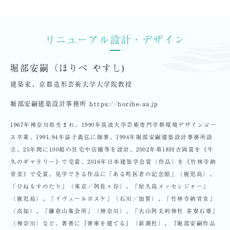
リニューアル設計・デザイン
堀部安嗣（ほりべ やすし)
建築家、京都造形芸術大学大学院教授
堀部安嗣建築設計事務所
https://horibe-aa.jp
1967年神奈川県生まれ。1990年筑波大学芸術専門学群環境デザインコー
ス卒業。1991-94年益子義弘に師事。1994年堀部安嗣建築設計事務所設
立。25年間に100超の住宅や店舗等を設計。2002年第18回吉岡賞を《牛
久のギャラリー》で受賞。2016年日本建築学会賞（作品）を《竹林寺納
骨堂》で受賞。見学できる作品に「ある町医者の記念館」（鹿児島）、
「ひねもすのたり」（東京／阿佐ヶ谷）、「屋久島メッセンジャー」
（鹿児島）、「イヴェールボスケ」（石川／加賀）、「竹林寺納骨堂」
（高知）、「鎌倉山集会所」（神奈川）、「大山阿夫利神社 茶寮石尊」
（神奈川）など。著書に『書庫を建てる』（新潮社）、『堀部安嗣作品