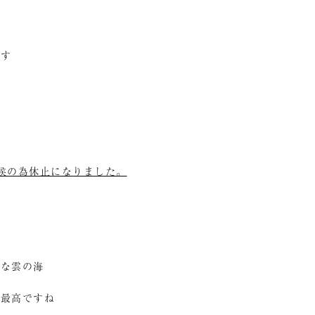
です
悪天候の為休止になりました。
白な雲の海
て最高ですね