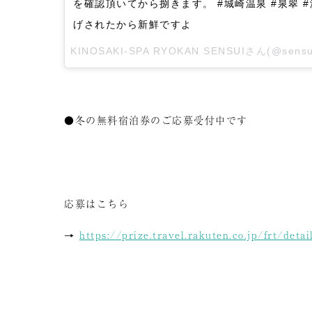
を確認頂いてから捌きます。 #城崎温泉 #泉翠 #
げされたから新鮮ですよ
KINOSAKI-SPA RYOKAN SENSUIさん(@se
●冬の無料宿泊券のご応募受付中です
応募はこちら
→
https://prize.travel.rakuten.co.jp/frt/det