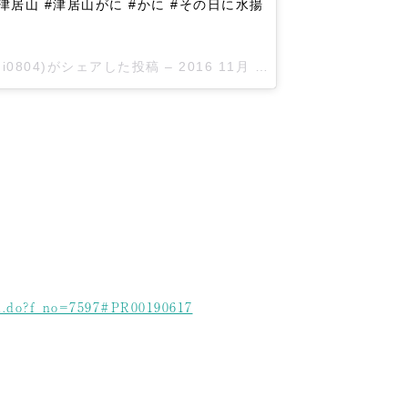
津居山 #津居山がに #かに #その日に水揚
nsui0804)がシェアした投稿 –
2016 11月 18 11:03午後 PST
ail.do?f_no=7597#PR00190617