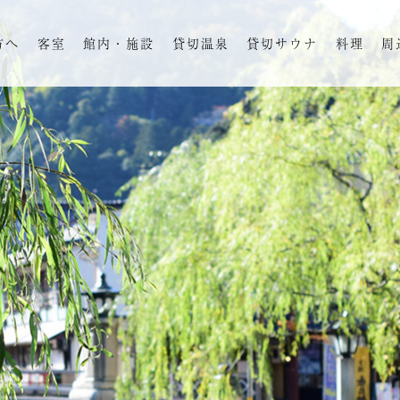
方へ
客室
館内・施設
貸切温泉
貸切サウナ
料理
周