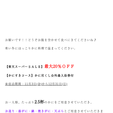
お願いです！！どうぞお腹を空かせて食べにきてくださいね♪
寒い冬にほっこりかに料理で温まってください。
最大20％ＯＦＦ
【楽天スーパーＳＡＬＥ】
【かにすきコース】かに尽くし☆外湯入浴券付
※宿泊期間：11月3日(金)から12月31日(日)
2.5杯
お一人様、たっぷり
のかにをご用意させていただき、
お造り・湯がに・鍋・焼きがに・天ぷら
とご用意させていただきま