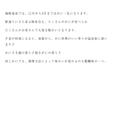
城崎温泉では、11月から3月まではかに一色になります。
駅通りに立ち並ぶ鮮魚店も、たくさんのかにが並べられ
たくさんのお客さんで大変な賑わいとなります。
夕食の時刻になると、旅館から、かに料理のいい香りが温泉街に漂い
ます♪
かにすき鍋の香り♪焼きがにの香り♪
同じかにでも、調理方法によって味わいが変わるのも醍醐味の一つ。