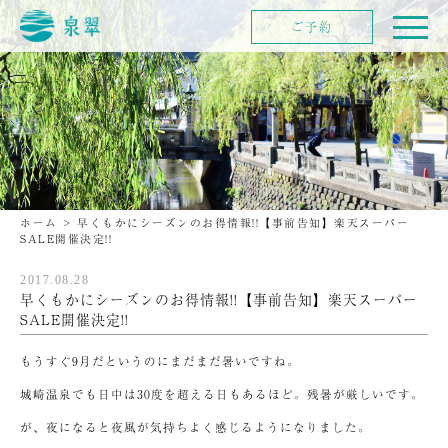
ご予約
ホーム
>
早くもかにシーズンのお得情報!!【事前告知】楽天スーパー
SALE開催決定!!
2017.08.28
早くもかにシーズンのお得情報!!【事前告知】楽天スーパー
SALE開催決定!!
もうすぐ9月だというのにまだまだ暑いですね。
城崎温泉でも日中は30度を超える日もあるほど。残暑が厳しいです。
が、夜になると夜風が気持ちよく感じるようになりました。