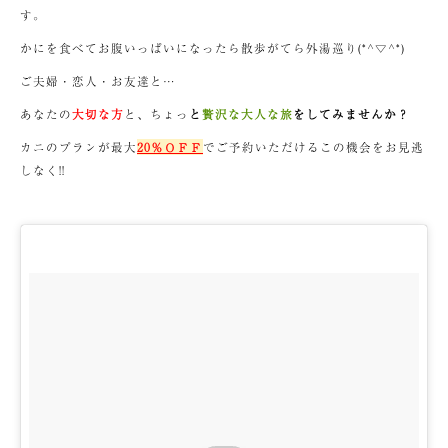
す。
かにを食べてお腹いっぱいになったら散歩がてら外湯巡り(*^▽^*)
ご夫婦・恋人・お友達と…
あなたの
大切な方
と、ちょっ
と
贅沢な大人な旅
をしてみませんか？
カニのプランが最大
20％ＯＦＦ
でご予約いただけるこの機会をお見逃
しなく!!