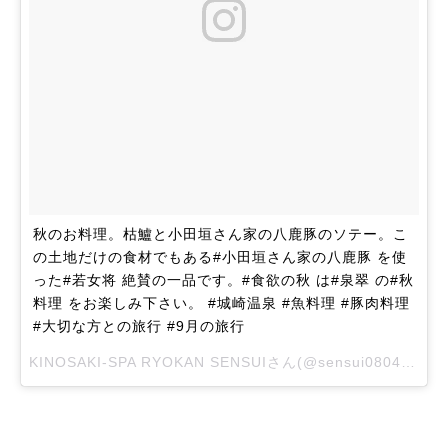
秋のお料理。枯鱸と小田垣さん家の八鹿豚のソテー。こ
の土地だけの食材でもある#小田垣さん家の八鹿豚 を使
った#若女将 絶賛の一品です。#食欲の秋 は#泉翠 の#秋
料理 をお楽しみ下さい。 #城崎温泉 #魚料理 #豚肉料理
#大切な方との旅行 #9月の旅行
KINOSAKI-SPA RYOKAN SENSUIさん(@sensui0804)がシェアした投稿 –