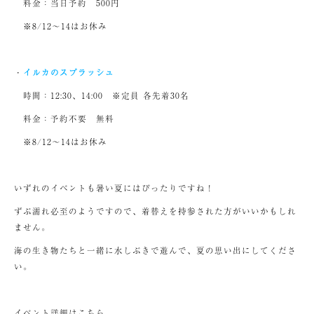
料金：当日予約 500円
※8/12〜14はお休み
・
イルカのスプラッシュ
時間：12:30、14:00 ※定員 各先着30名
料金：予約不要 無料
※8/12〜14はお休み
いずれのイベントも暑い夏にはぴったりですね！
ずぶ濡れ必至のようですので、着替えを持参された方がいいかもしれ
ません。
海の生き物たちと一緒に水しぶきで遊んで、夏の思い出にしてくださ
い。
イベント詳細はこちら