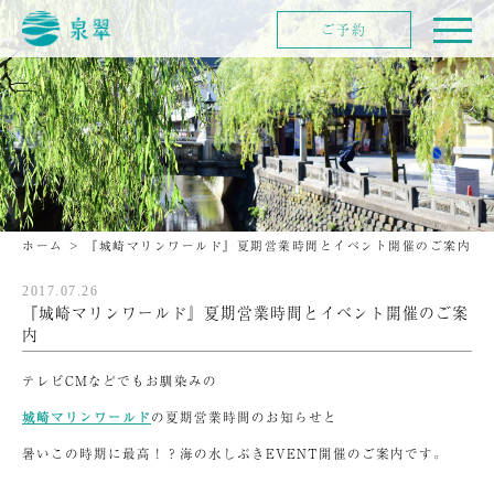
ご予約
ホーム
>
『城崎マリンワールド』夏期営業時間とイベント開催のご案内
2017.07.26
『城崎マリンワールド』夏期営業時間とイベント開催のご案
内
テレビCMなどでもお馴染みの
城崎マリンワールド
の夏期営業時間のお知らせと
暑いこの時期に最高！？海の水しぶきEVENT開催のご案内です。