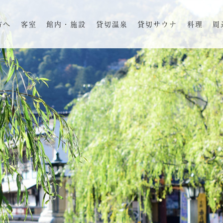
方へ
客室
館内・施設
貸切温泉
貸切サウナ
料理
周