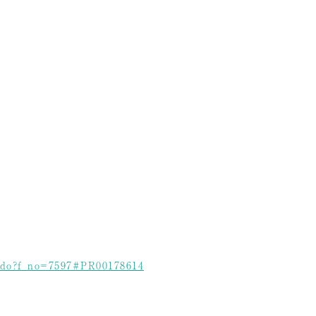
il.do?f_no=7597#PR00178614