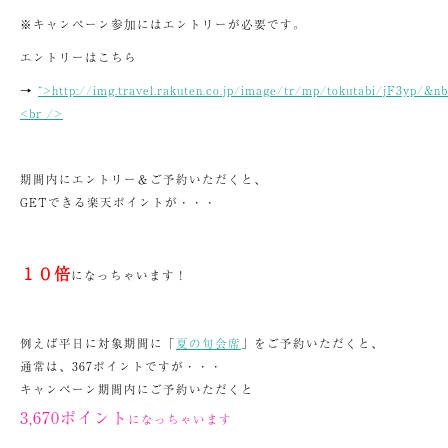
※キャンペーン参加にはエントリーが必要です。
エントリーはこちら
→
“>http://img.travel.rakuten.co.jp/image/tr/mp/tokutabi/jF3yp/&nb
<br />
期間内にエントリー＆ご予約いただくと、
GETできる楽天ポイントが・・・
１０倍
になっちゃいます！
例えば平日に対象期間に「
夏の旬会席
」をご予約いただくと、
通常は、367ポイントですが・・・
キャンペーン期間内にご予約いただくと
3,670ポイント
になっちゃいます