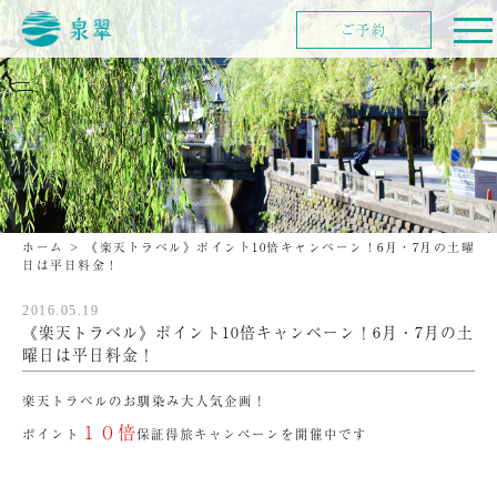
ご予約
ホーム
>
《楽天トラベル》ポイント10倍キャンペーン！6月・7月の土曜
日は平日料金！
2016.05.19
《楽天トラベル》ポイント10倍キャンペーン！6月・7月の土
曜日は平日料金！
楽天トラベルのお馴染み大人気企画！
１０倍
ポイント
保証得旅キャンペーンを開催中です