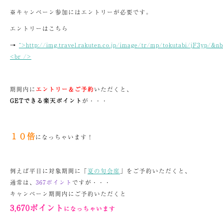
※キャンペーン参加にはエントリーが必要です。
エントリーはこちら
→
“>http://img.travel.rakuten.co.jp/image/tr/mp/tokutabi/jF3yp/&nb
<br />
期間内に
エントリー＆ご予約
いただくと、
GETできる楽天ポイント
が・・・
１０倍
になっちゃいます！
例えば平日に対象期間に「
夏の旬会席
」をご予約いただくと、
通常は、
367ポイント
ですが・・・
キャンペーン期間内にご予約いただくと
3,670ポイント
になっちゃいます