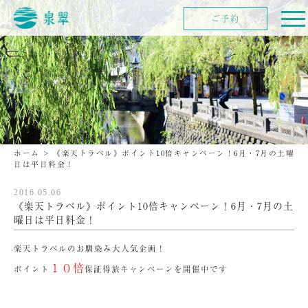
ご予約
ホーム
>
《楽天トラベル》ポイント10倍キャンペーン！6月・7月の土曜
日は平日料金！
2016.05.06
《楽天トラベル》ポイント10倍キャンペーン！6月・7月の土
曜日は平日料金！
楽天トラベルのお馴染み大人気企画！
１０倍
ポイント
保証得旅キャンペーンを開催中です