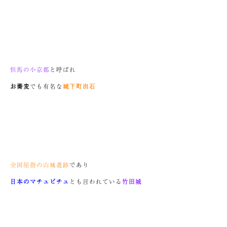
但馬の小京都
と呼ばれ
お蕎麦
でも有名な
城下町出石
全国屈指の山城遺跡
であり
日本のマチュピチュ
とも言われている
竹田城