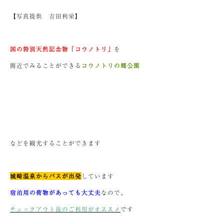
【写真提供 吉田利栄】
国の特別天然記念物「コウノトリ」
を
間近でみることができる
コウノトリの郷公園
などを観光することができます
城崎温泉からバスが出発
しています
宿泊用の荷物があっても大丈夫
なので、
チェックアウト後のご利用がオススメ
です