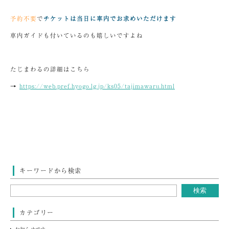
予約不要
で
チケットは当日に車内でお求めいただけます
車内ガイドも付いているのも嬉しいですよね
たじまわるの詳細はこちら
→
https://web.pref.hyogo.lg.jp/ks05/tajimawaru.html
キーワードから検索
カテゴリー