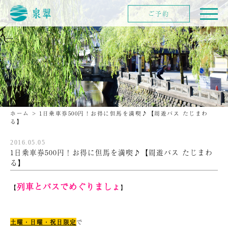
ご予約
ホーム
>
1日乗車券500円！お得に但馬を満喫♪【周遊バス たじまわ
る】
2016.05.05
1日乗車券500円！お得に但馬を満喫♪【周遊バス たじまわ
る】
列車とバスでめぐりましょ
【
】
土曜・日曜・祝日限定
で