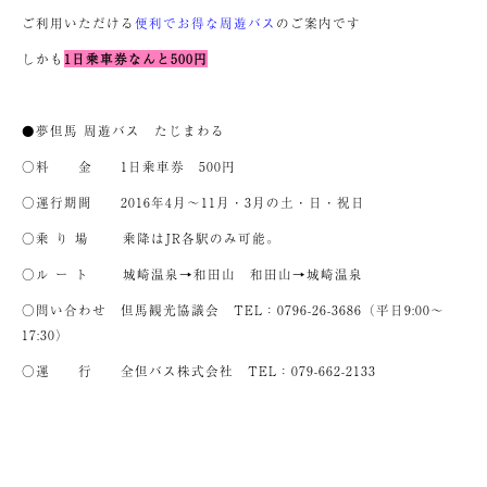
ご利用いただける
便利でお得な周遊バス
のご案内です
しかも
1日乗車券なんと500円
●夢但馬 周遊バス たじまわる
○料 金 1日乗車券 500円
○運行期間 2016年4月～11月・3月の土・日・祝日
○乗 り 場 乗降はJR各駅のみ可能。
○ル ー ト 城崎温泉→和田山 和田山→城崎温泉
○問い合わせ 但馬観光協議会 TEL：0796-26-3686（平日9:00～
17:30）
○運 行 全但バス株式会社 TEL：079-662-2133