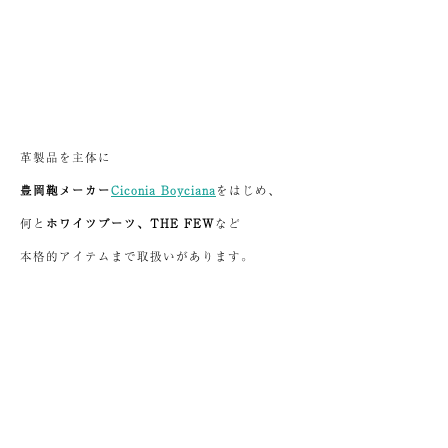
革製品を主体に
豊岡鞄メーカー
Ciconia Boyciana
をはじめ、
何と
ホワイツブーツ、THE FEW
など
本格的アイテムまで取扱いがあります。