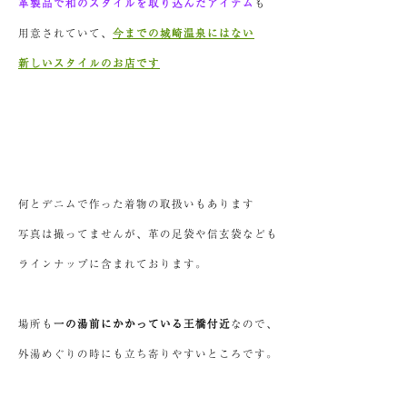
革製品で和のスタイルを取り込んだアイテム
も
用意されていて、
今までの城崎温泉にはない
新しいスタイルのお店です
何とデニムで作った着物の取扱いもあります
写真は撮ってませんが、革の足袋や信玄袋なども
ラインナップに含まれております。
場所も
一の湯前にかかっている王橋付近
なので、
外湯めぐりの時にも立ち寄りやすいところです。