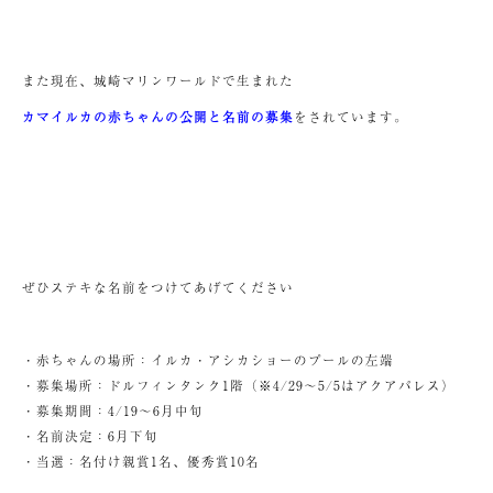
また現在、城崎マリンワールドで生まれた
カマイルカの赤ちゃんの公開と名前の募集
をされています。
ぜひステキな名前をつけてあげてください
・赤ちゃんの場所：イルカ・アシカショーのプールの左端
・募集場所：ドルフィンタンク1階（※4/29～5/5はアクアパレス）
・募集期間：4/19～6月中旬
・名前決定：6月下旬
・当選：名付け親賞1名、優秀賞10名