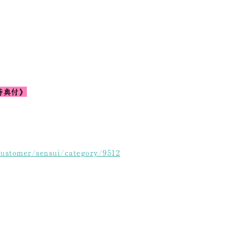
特典付》
customer/sensui/category/9512