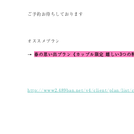
ご予約お待ちしております
オススメプラン
→
春の思い出プラン《カップル限定 嬉しい3つの
http://www2.489ban.net/v4/client/plan/list/