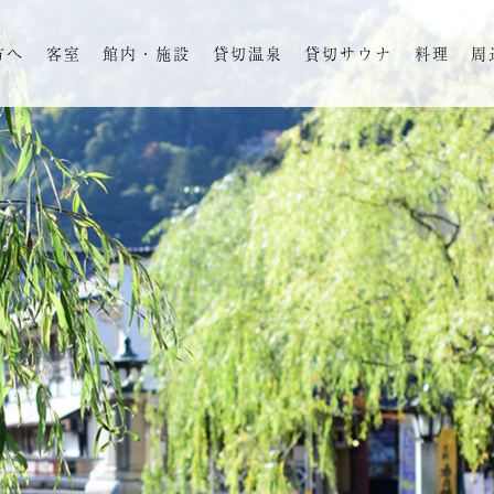
方へ
客室
館内・施設
貸切温泉
貸切サウナ
料理
周