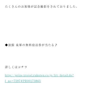
たくさんのお客様が記念撮影をされておりました。
◆旅館 泉翠の無料宿泊券が当たる♪
詳しくはコチラ
http://prize.travel.rakuten.co.jp/frt/detail.do?
f_no=7597#PR00173865