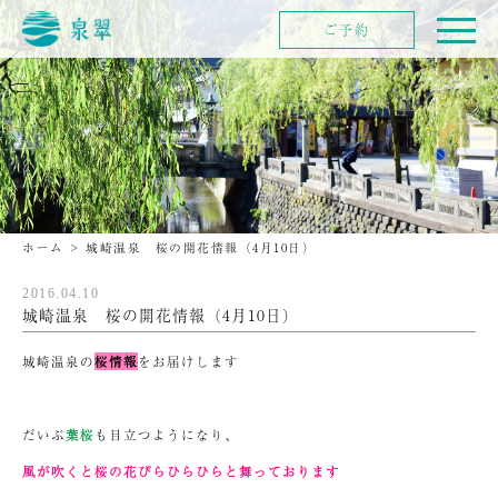
ご予約
ホーム
>
城崎温泉 桜の開花情報（4月10日）
2016.04.10
城崎温泉 桜の開花情報（4月10日）
城崎温泉の
桜情報
をお届けします
だいぶ
葉桜
も目立つようになり、
風が吹くと桜の花びらひらひらと舞っております