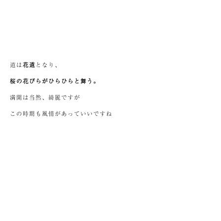
道は
花道
となり、
桜の花びらがひらひらと舞う。
満開は当然、綺麗ですが
この時期も風情があっていいですね