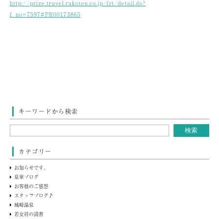
http://prize.travel.rakuten.co.jp/frt/detail.do?
f_no=7597#PR00173865
キーワードから検索
カテゴリー
お知らせです。
泉翠ブログ
お客様のご感想
スタッフブログ♪
城崎温泉
若女将の読書