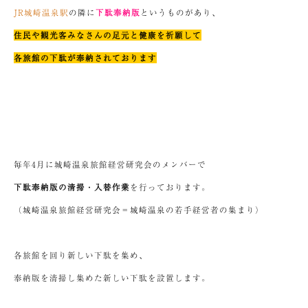
JR城崎温泉駅
の隣に
下駄奉納版
というものがあり、
住民や観光客みなさんの足元と健康を祈願して
各旅館の下駄が奉納されております
毎年4月に城崎温泉旅館経営研究会のメンバーで
下駄奉納版の清掃・入替作業
を行っております。
（城崎温泉旅館経営研究会＝城崎温泉の若手経営者の集まり）
各旅館を回り新しい下駄を集め、
奉納版を清掃し集めた新しい下駄を設置します。