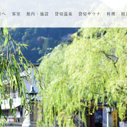
方へ
客室
館内・施設
貸切温泉
貸切サウナ
料理
周