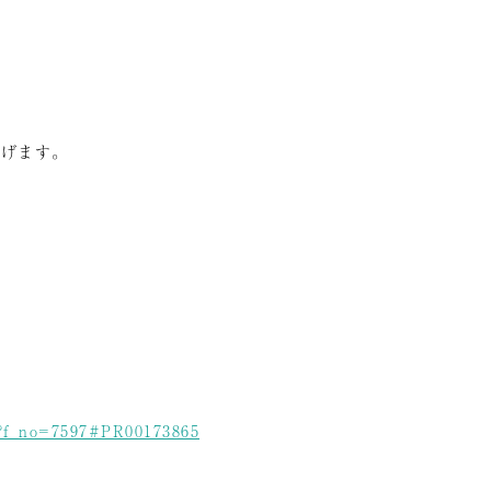
。
上げます。
.do?f_no=7597#PR00173865