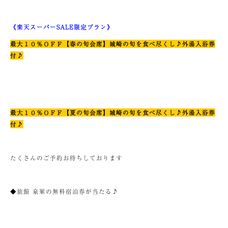
《楽天スーパーSALE限定プラン》
最大１０％ＯＦＦ【春の旬会席】城崎の旬を食べ尽くし♪外湯入浴券
付♪
最大１０％ＯＦＦ【夏の旬会席】城崎の旬を食べ尽くし♪外湯入浴券
付♪
たくさんのご予約お待ちしております
◆旅館 泉翠の無料宿泊券が当たる♪