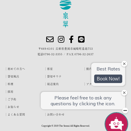
〒669-6101 兵庫県豊岡市城崎町湯島753
電話
0796-32-3355
/
FAX.0796-32-2637
初めての方へ
客室
館内・施設
貸切風呂
貸切サウナ
料理
周辺案内
アクセス
採用
ご予約
宿泊約款
プライバシーポリシー
お知らせ
お客様の声
泉翠ブログ
よくある質問
お問い合わせ
Copyright © 2019 The Sensui All Rights Reserved.