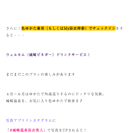
さらに！
色ゆかた着用（もしくはMy浴衣持参）でチェックイン
をす
ると・・・
ウェルカム（城崎ビネガー）ドリンクサービス！
まだまだこのプランの楽しみがあります
４月～６月はゆかたで外湯巡りするのにピッタリな気候。
城崎温泉を、お気に入り色ゆかたで街歩き♪
写真アプリインスタグラム
に
「
#城崎温泉浴衣美人
」で写真をUPされると！