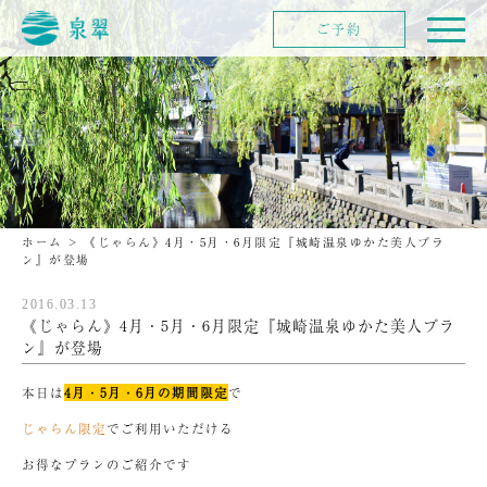
ご予約
ホーム
>
《じゃらん》4月・5月・6月限定『城崎温泉ゆかた美人プラ
ン』が登場
2016.03.13
《じゃらん》4月・5月・6月限定『城崎温泉ゆかた美人プラ
ン』が登場
本日は
4月・5月・6月の期間限定
で
じゃらん限定
でご利用いただける
お得なプランのご紹介です