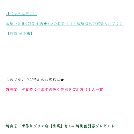
【じゃらん限定】
城崎4･5･6月特別企画★3つの特典付『＃城崎温泉浴衣美人』プラン
【旅館 泉翠編】
このプランでご予約のお客様に★
特典① 夕食時に但馬牛の炙り寿司をご用意（１人一貫）
特典② 手作りプリン店『生萬』さんの特別割引券プレゼント