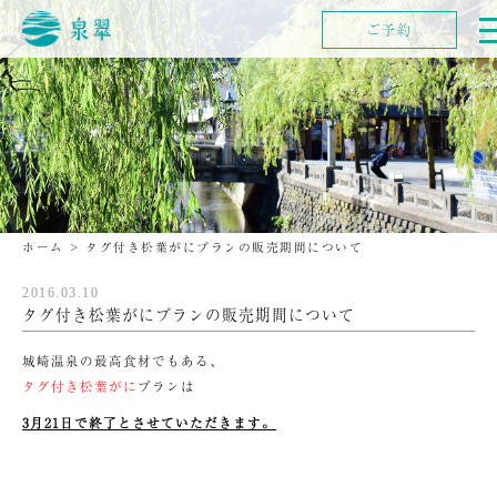
ご予約
ホーム
>
タグ付き松葉がにプランの販売期間について
2016.03.10
タグ付き松葉がにプランの販売期間について
城崎温泉の最高食材でもある、
タグ付き松葉がに
プランは
3月21日で終了とさせていただきます。