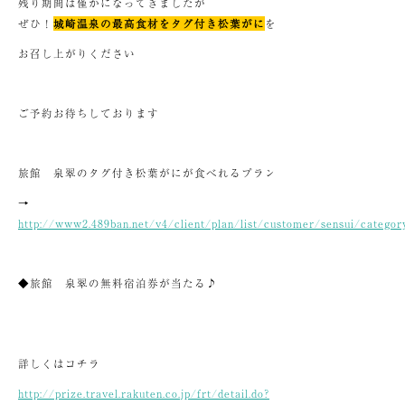
残り期間は僅かになってきましたが
ぜひ！
城崎温泉の最高食材をタグ付き松葉がに
を
お召し上がりください
ご予約お待ちしております
旅館 泉翠のタグ付き松葉がにが食べれるプラン
→
http://www2.489ban.net/v4/client/plan/list/customer/sensui/catego
◆旅館 泉翠の無料宿泊券が当たる♪
詳しくはコチラ
http://prize.travel.rakuten.co.jp/frt/detail.do?