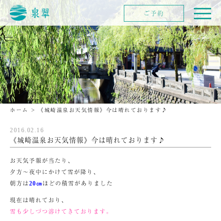
ご予約
ホーム
>
《城崎温泉お天気情報》今は晴れております♪
2016.02.16
《城崎温泉お天気情報》今は晴れております♪
お天気予報が当たり、
夕方～夜中にかけて雪が降り、
朝方は
ほどの積雪がありました
20㎝
現在は晴れており、
雪も少しづつ溶けてきております。