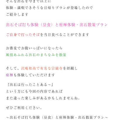
そんな出石を今まで以上に
体験・満喫できそうな日帰りプランが登場したので
ご紹介します
出石そば打ち体験（昼食）と座禅体験・出石散策プラン
ご自身で打ったそば
を当日食べることができます
お蕎麦でお腹いっぱいになったら
風情あふれる出石のまちなみを散策
そして、
沢庵和尚で有名な宗鏡寺
を拝観し
座禅
も体験していただけます
『出石は行ったことある～』
という方にも今回の内容であれば
また違った楽しみがあるかもしれませんね。
ぜひご利用ください。
～出石そば打ち体験（昼食）と座禅体験・出石散策プラン～