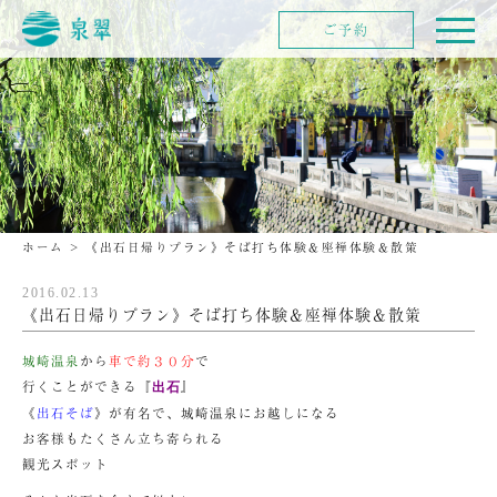
ご予約
ホーム
>
《出石日帰りプラン》そば打ち体験＆座禅体験＆散策
2016.02.13
《出石日帰りプラン》そば打ち体験＆座禅体験＆散策
城崎温泉
から
車で約３０分
で
行くことができる『
』
出石
《
出石そば
》が有名で、城崎温泉にお越しになる
お客様もたくさん立ち寄られる
観光スポット