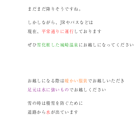
まだまだ降りそうですね。
しかしながら、JRやバスなどは
現在、
平常通りに運行
しております
ぜひ
雪化粧した城崎温泉
にお越しになってくださ
お越しになる際は
暖かい服装
でお越しいただき
足元は水に強いもの
でお越しください
雪の時は積雪を防ぐために
道路から
水
が出ています