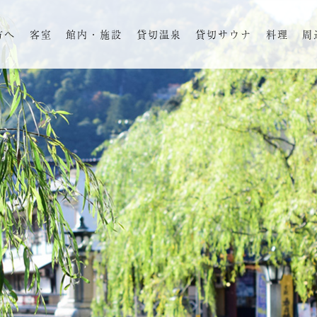
方へ
客室
館内・施設
貸切温泉
貸切サウナ
料理
周