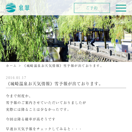
ご予約
ホーム
>
《城崎温泉お天気情報》雪予報が出ております。
2016.01.17
《城崎温泉お天気情報》雪予報が出ております。
今まで何度か、
雪予報のご案内させていただいておりましたが
実際には降ることは少なかったです。
今回は降る確率が高そうです
早速お天気予報をチェックしてみると・・・