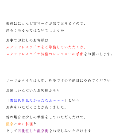
来週はほとんど雪マークが出ておりますので、
恐らく降るんではないでしょうか
お車でお越しのお客様は
スタッドレスタイヤをご準備していただくか、
スタッドレスタイヤ装備のレンタカーの手配
をお願いします。
ノーマルタイヤは大変、危険ですので絶対にやめてください
お越しいただいたお客様からも
「
雪景色を見たかったなぁ～～～
」という
お声をいただくことがありました。
雪の場合は少しの準備をしていただくだけで、
温泉
と
かに料理
と、
そして
雪化粧した温泉街
をお楽しみいただけます