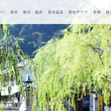
方へ
客室
館内・施設
貸切温泉
貸切サウナ
料理
周