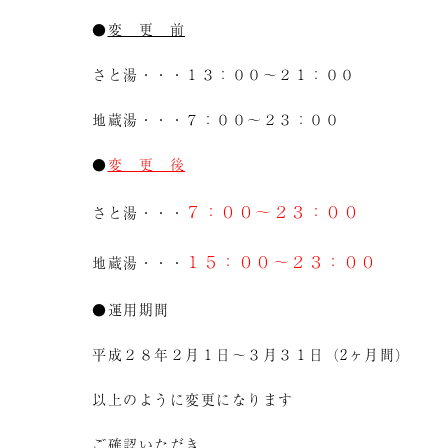
●
変 更 前
さと湯・・・１３：００～２１：００
地蔵湯・・・７：００～２３：００
●
変 更 後
７：００～２３：００
さと湯・・・
１５：００～２３：００
地蔵湯・・・
●運用期間
平成２８年２月１日～３月３１日（2ヶ月間）
以上のように変更になります
ご確認いただき、