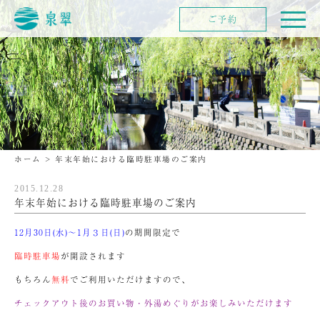
ご予約
ホーム
>
年末年始における臨時駐車場のご案内
2015.12.28
年末年始における臨時駐車場のご案内
12月30日(水)～1月３日(日)
の期間限定で
臨時駐車場
が開設されます
もちろん
無料
でご利用いただけますので、
チェックアウト後のお買い物・外湯めぐりがお楽しみいただけます