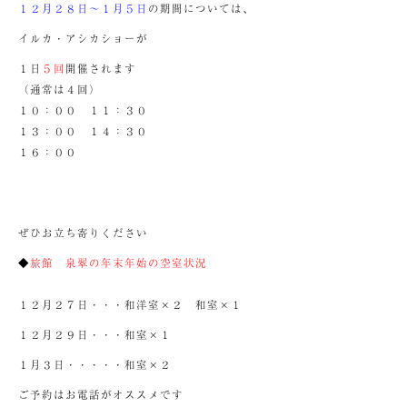
１２月２８日～１月５日
の期間については、
イルカ・アシカショーが
１日
５回
開催されます
（通常は４回）
１０：００ １１：３０
１３：００ １４：３０
１６：００
ぜひお立ち寄りください
◆
旅館 泉翠の年末年始の空室状況
１２月２７日・・・和洋室×２ 和室×１
１２月２９日・・・和室×１
１月３日・・・・・和室×２
ご予約はお電話がオススメです