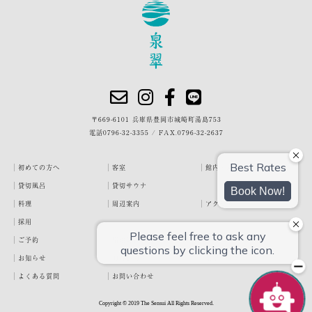
〒669-6101 兵庫県豊岡市城崎町湯島753
電話
0796-32-3355
/
FAX.0796-32-2637
初めての方へ
客室
館内・施設
貸切風呂
貸切サウナ
料理
周辺案内
アクセス
採用
ご予約
宿泊約款
プライバシーポリシー
お知らせ
お客様の声
泉翠ブログ
よくある質問
お問い合わせ
Copyright © 2019 The Sensui All Rights Reserved.