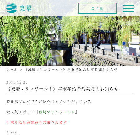
ご予約
ホーム
>
《城崎マリンワールド》年末年始の営業時間お知らせ
2015.12.22
《城崎マリンワールド》年末年始の営業時間お知らせ
若旦那ブログでもご紹介させていただいている
大人気スポット『
城崎マリンワールド
』
年末年始も通常通り営業されます
しかも、