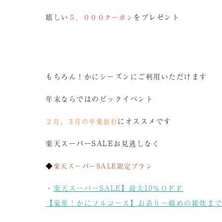
嬉しい
をプレゼント
５，０００クーポン
もちろん！かにシーズンにご利用いただけます
年末ならではのビックイベント
にオススメです
２月、３月の卒業旅行
楽天スーパーSALEお見逃しなく
◆
楽天スーパーSALE限定プラン
・
楽天スーパーSALE】最大10％ＯＦＦ
【豪華！かにフルコース】お造り～締めの雑炊ま