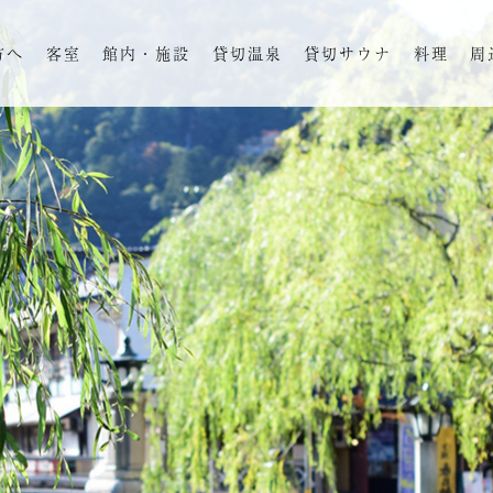
方へ
客室
館内・施設
貸切温泉
貸切サウナ
料理
周