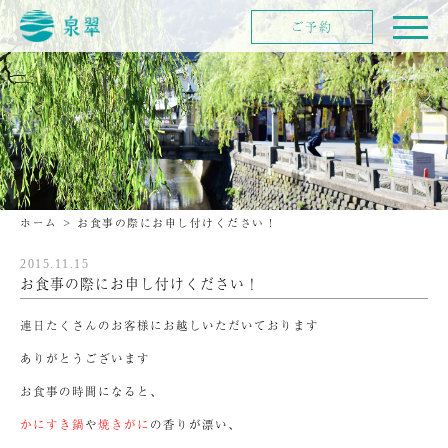
ご予約
ホーム
>
お食事の際にお申し付けください！
2015.11.15
お食事の際にお申し付けください！
連日たくさんのお客様にお越しいただいております
ありがとうございます
お食事の時間になると、
かにすき鍋
や
焼きがに
の香りが漂い、