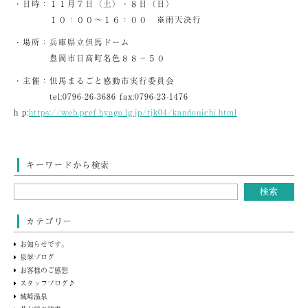
・日時：１１月７日（土）・８日（日）
１０：００～１６：００ ※雨天決行
・場所：兵庫県立但馬ドーム
豊岡市日高町名色８８－５０
・主催：但馬まるごと感動市実行委員会
tel:0796-26-3686 fax:0796-23-1476
h p:
https://web.pref.hyogo.lg.jp/tjk04/kandouichi.html
キーワードから検索
カテゴリー
お知らせです。
泉翠ブログ
お客様のご感想
スタッフブログ♪
城崎温泉