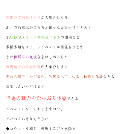
但馬のご当地キャラ
が大集合したり、
地元の高校生が自ら考え創ったお菓子コンテスト
T
AJIMAスイーツ高校生バトル
の開催など
多種多用なステージイベントが開催されます
また
但馬牛の丸焼き
をはじめとした
但馬地方の名物料理
が大集合します
麦わら細工、かご製作、竹箸＆木工、つるし柿作り体験
なども
お楽しみいただけます
但馬の魅力をたっぷり体感
できる
イベントになっておりますので、
ぜひお立ち寄りください
◆コウノトリ翔る 但馬まるごと感動市