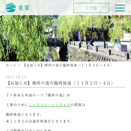
ご予約
ホーム
>
【お知らせ】御所の湯の臨時休湯（１１月２日〜４日）
2015.10.23
【お知らせ】御所の湯の臨時休湯（１１月２日〜４日）
７ヶ所ある外湯の一つ『御所の湯』が
工事のために
１１月２日～１１月４日
の期間は
臨時休湯になります。
※１１月５日は通常休湯日となります。
上記期間中はまんだら湯が