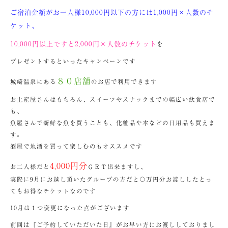
ご宿泊金額がお一人様10,000円以下の方には1,000円×人数のチ
ケット、
10,000円以上ですと2,000円×人数のチケット
を
プレゼントするといったキャンペーンです
８０店舗
城崎温泉にある
のお店で利用できます
お土産屋さんはもちろん、スイーツやスナックまでの幅広い飲食店で
も、
魚屋さんで新鮮な魚を買うことも、化粧品や本などの日用品も買えま
す。
酒屋で地酒を買って楽しむのもオススメです
4,000円分
お二人様だと
ＧＥＴ出来ますし、
実際に9月にお越し頂いたグループの方だと〇万円分お渡ししたとっ
てもお得なチケットなのです
10月は１つ変更になった点がございます
前回は『ご予約していただいた日』がお早い方にお渡ししておりまし