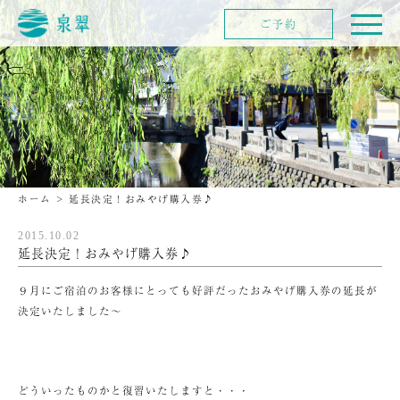
ご予約
ホーム
>
延長決定！おみやげ購入券♪
2015.10.02
延長決定！おみやげ購入券♪
９月にご宿泊のお客様にとっても好評だったおみやげ購入券の延長が
決定いたしました～
どういったものかと復習いたしますと・・・