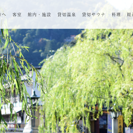
方へ
客室
館内・施設
貸切温泉
貸切サウナ
料理
周