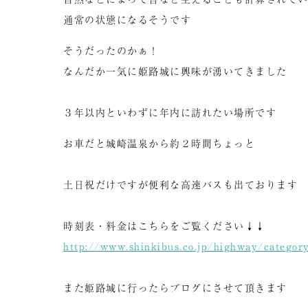
通常の状態になるそうです
そうだったのかぁ！
なんだか一気に姫路城に興味が湧いてきました
３年以内といわずに年内に訪れたい場所です
お車だと城崎温泉から約２時間ちょっと
土日祝だけですが便利な高速バスも出ております
時刻表・料金はこちらをご覧ください↓↓
http://www.shinkibus.co.jp/highway/categor
また姫路城に行ったらブログにさせて頂きます