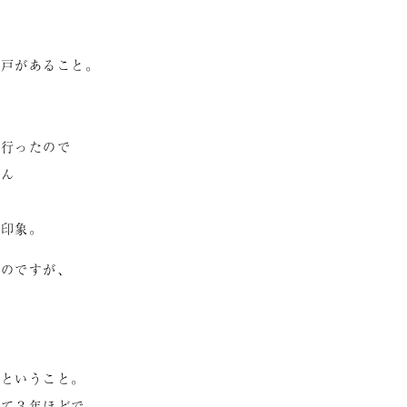
井戸があること。
も行ったので
せん
た印象。
たのですが、
だということ。
いて３年ほどで