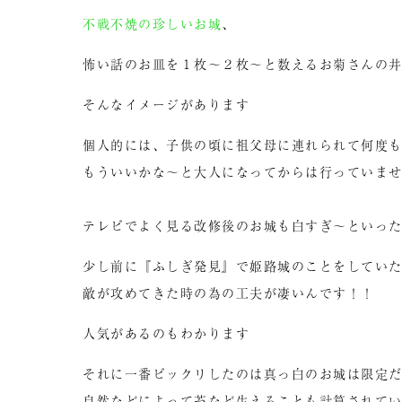
不戦不焼の珍しいお城
、
怖い話のお皿を１枚～２枚～と数えるお菊さんの
そんなイメージがあります
個人的には、子供の頃に祖父母に連れられて何度
もういいかな～と大人になってからは行っていま
テレビでよく見る改修後のお城も白すぎ～といっ
少し前に『ふしぎ発見』で姫路城のことをしてい
敵が攻めてきた時の為の工夫が凄いんです！！
人気があるのもわかります
それに一番ビックリしたのは真っ白のお城は限定
自然などによって苔など生えることも計算されて