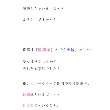
発表しちゃいますよ～？
よろしいですか～？
姫路城
竹田城
正解は『
』と『
』でした～
やっぱりでしたか？
それとも意外でした？
※シルバーウィーク期間中の泉翠調べ。
姫路城
といえば・・・
世界遺産
ということ、