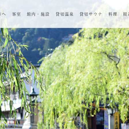
方へ
客室
館内・施設
貸切温泉
貸切サウナ
料理
周