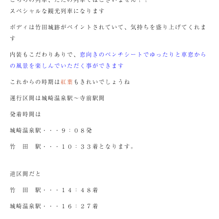
スペシャルな観光列車になります
ボディは竹田城跡がペイントされていて、気持ちを盛り上げてくれま
す
内装もこだわりありで、
窓向きのベンチシートでゆったりと車窓から
の風景を楽しんでいただく事ができます
これからの時期は
紅葉
もきれいでしょうね
運行区間は城崎温泉駅～寺前駅間
発着時間は
城崎温泉駅・・・９：０８発
竹 田 駅・・・１０：３３着となります。
逆区間だと
竹 田 駅・・・１４：４８着
城崎温泉駅・・・１６：２７着