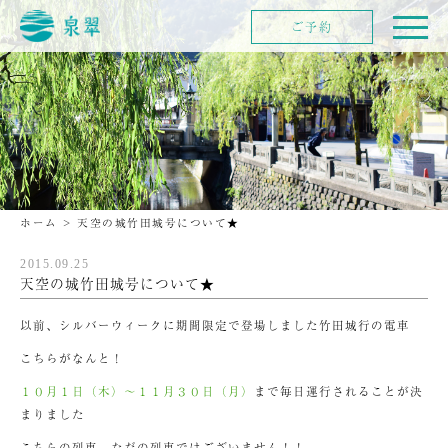
ご予約
ホーム
>
天空の城竹田城号について★
2015.09.25
天空の城竹田城号について★
以前、シルバーウィークに期間限定で登場しました竹田城行の電車
こちらがなんと！
１０月１日（木）～１１月３０日（月）
まで毎日運行されることが決
まりました
こちらの列車、ただの列車ではございません！！