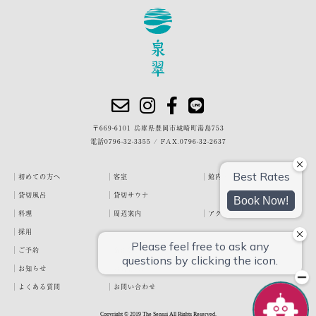
〒669-6101 兵庫県豊岡市城崎町湯島753
電話
0796-32-3355
/
FAX.0796-32-2637
初めての方へ
客室
館内・施設
貸切風呂
貸切サウナ
料理
周辺案内
アクセス
採用
ご予約
宿泊約款
プライバシーポリシー
お知らせ
お客様の声
泉翠ブログ
よくある質問
お問い合わせ
Copyright © 2019 The Sensui All Rights Reserved.