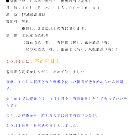
●全国一斉 日本酒で乾杯！「但馬の酒で乾杯」
日 時：１０月１日（木） １５：００～１６：００
場 所：JR城崎温泉駅
参加料：無料
※但し、２０歳以上の方に限ります。
主 催：北兵庫酒造組合
（出石酒造（有）、香住鶴（株）、銀海酒造（有）
此の友酒造（株）、田治米（名）、八鹿酒造（有））
日本酒の日！
１０月１日
は
若旦那も恥ずかしながら、初めて知りました
毎年、１０月は収穫された新米を使った新酒が造り始められる時期
で、
少し前までは蔵元では１０月１日を「酒造元旦」として祝っていたそ
うです
こうした経緯から、昭和５３年に日本酒造中央会が、
１０月１日を「日本酒の日」としました。