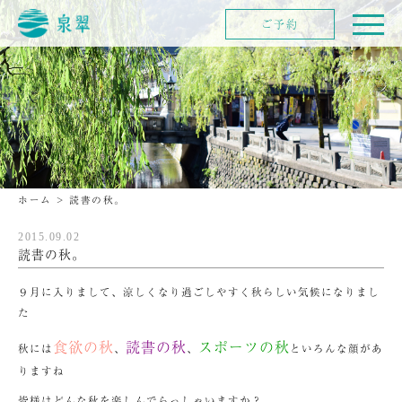
ご予約
ホーム
>
読書の秋。
2015.09.02
読書の秋。
９月に入りまして、涼しくなり過ごしやすく秋らしい気候になりまし
た
食欲の秋
読書の秋
スポーツの秋
秋には
、
、
といろんな顔があ
りますね
皆様はどんな秋を楽しんでらっしゃいますか？