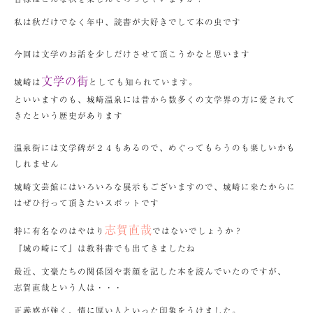
私は秋だけでなく年中、読書が大好きでして本の虫です
今回は文学のお話を少しだけさせて頂こうかなと思います
文学の街
城崎は
としても知られています。
といいますのも、城崎温泉には昔から数多くの文学界の方に愛されて
きたという歴史があります
温泉街には文学碑が２４もあるので、めぐってもらうのも楽しいかも
しれません
城崎文芸館にはいろいろな展示もございますので、城崎に来たからに
はぜひ行って頂きたいスポットです
志賀直哉
特に有名なのはやはり
ではないでしょうか？
『城の崎にて』は教科書でも出てきましたね
最近、文豪たちの関係図や素顔を記した本を読んでいたのですが、
志賀直哉という人は・・・
正義感が強く、情に厚い人といった印象をうけました。