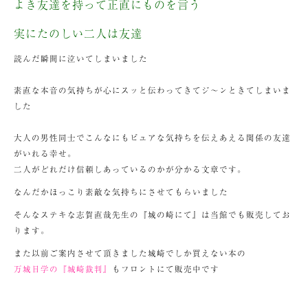
よき友達を持って正直にものを言う
実にたのしい二人は友達
読んだ瞬間に泣いてしまいました
素直な本音の気持ちが心にスッと伝わってきてジ～ンときてしまいま
した
大人の男性同士でこんなにもピュアな気持ちを伝えあえる関係の友達
がいれる幸せ。
二人がどれだけ信頼しあっているのかが分かる文章です。
なんだかほっこり素敵な気持ちにさせてもらいました
そんなステキな志賀直哉先生の『城の崎にて』は当館でも販売してお
ります。
また以前ご案内させて頂きました城崎でしか買えない本の
万城目学の『城崎裁判』
もフロントにて販売中です