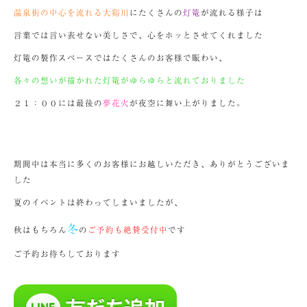
温泉街の中心を流れる大谿川
にたくさんの
灯篭
が流れる様子は
言葉では言い表せない美しさで、心をホッとさせてくれました
灯篭の製作スペースではたくさんのお客様で賑わい、
各々の想いが描かれた灯篭がゆらゆらと流れておりました
２１：００には最後の
夢花火
が夜空に舞い上がりました。
期間中は本当に多くのお客様にお越しいただき、ありがとうございま
した
夏のイベントは終わってしまいましたが、
冬
秋はもちろん
の
ご予約も絶賛受付中
です
ご予約お待ちしております