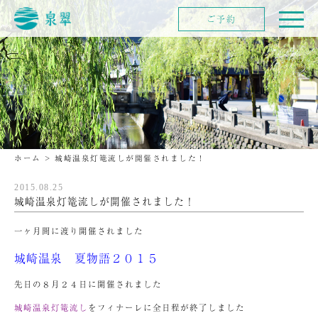
ご予約
ホーム
>
城崎温泉灯篭流しが開催されました！
2015.08.25
城崎温泉灯篭流しが開催されました！
一ヶ月間に渡り開催されました
城崎温泉 夏物語２０１５
先日の８月２４日に開催されました
城崎温泉灯篭流し
をフィナーレに全日程が終了しました