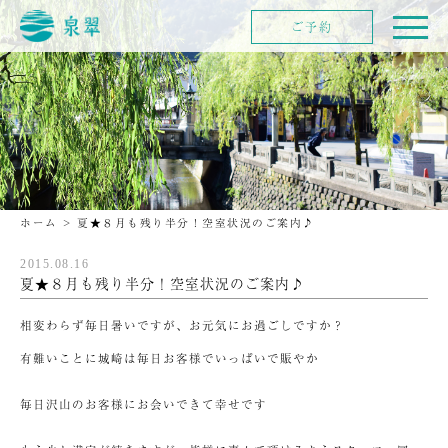
ご予約
ホーム
>
夏★８月も残り半分！空室状況のご案内♪
2015.08.16
夏★８月も残り半分！空室状況のご案内♪
相変わらず毎日暑いですが、お元気にお過ごしですか？
有難いことに城崎は毎日お客様でいっぱいで賑やか
毎日沢山のお客様にお会いできて幸せです