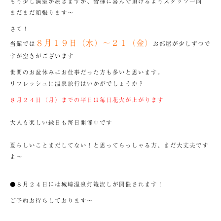
もう少し満室が続きますが、皆様に喜んで頂けるようスタッフ一同
まだまだ頑張ります～
さて！
８月１９日（水）～２１（金）
当館では
お部屋が少しずつで
すが空きがございます
世間のお盆休みにお仕事だった方も多いと思います。
リフレッシュに温泉旅行はいかがでしょうか？
８月２４日（月）までの平日は毎日花火が上がります
大人も楽しい縁日も毎日開催中です
夏らしいことまだしてない！と思ってらっしゃる方、まだ大丈夫です
よ～
●８月２４日には城崎温泉灯篭流しが開催されます！
ご予約お待ちしております～