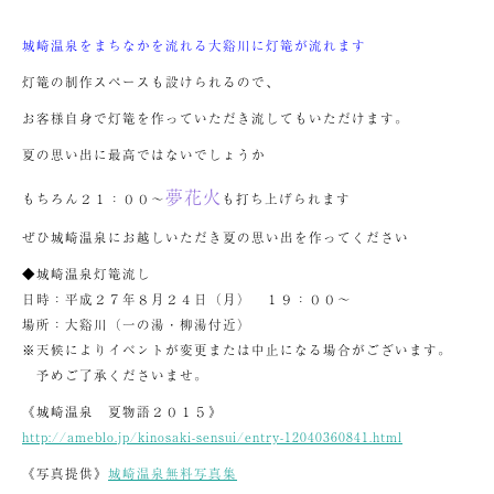
城崎温泉をまちなかを流れる大谿川に灯篭が流れます
灯篭の制作スペースも設けられるので、
お客様自身で灯篭を作っていただき流してもいただけます。
夏の思い出に最高ではないでしょうか
夢花火
もちろん２１：００～
も打ち上げられます
ぜひ城崎温泉にお越しいただき夏の思い出を作ってください
◆城崎温泉灯篭流し
日時：平成２７年８月２４日（月） １９：００～
場所：大谿川（一の湯・柳湯付近）
※天候によりイベントが変更または中止になる場合がございます。
予めご了承くださいませ。
《城崎温泉 夏物語２０１５》
http://ameblo.jp/kinosaki-sensui/entry-12040360841.html
《写真提供》
城崎温泉無料写真集