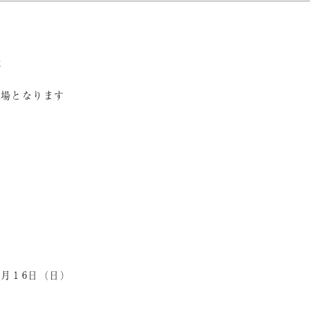
は
車場となります
す
月１6日（日）