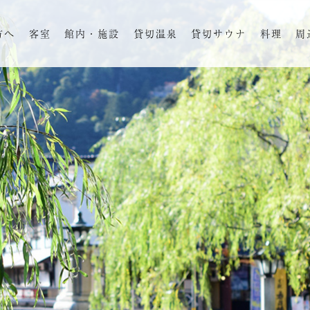
方へ
客室
館内・施設
貸切温泉
貸切サウナ
料理
周