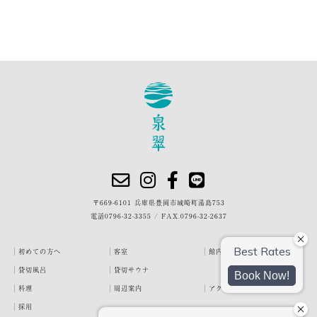
〒669-6101 兵庫県豊岡市城崎町湯島753
電話
0796-32-3355
/
FAX.0796-32-2637
初めての方へ
客室
館内・施設
貸切風呂
貸切サウナ
料理
周辺案内
アクセス
採用