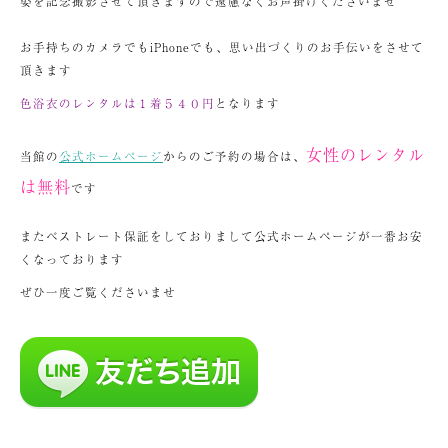
姿を記念撮影させて頂きますので遠慮なくお声掛けくださいませ
お手持ちのカメラでもiPhoneでも、思い出づくりのお手伝いをさせて
頂きます
色浴衣のレンタルは１着５４０円
となります
女性のレンタル
当館の
公式ホームページ
からのご予約の場合は、
は無料
です
またベストレート保証をしておりまして公式ホームページが一番お安
くなっております
ぜひ一度ご覧くださいませ