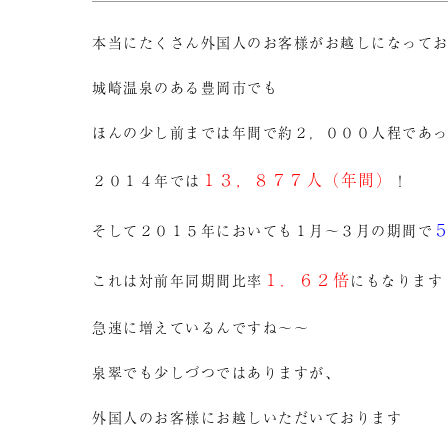
本当にたくさん外国人のお客様がお越しになって
城崎温泉のある豊岡市でも
ほんの少し前までは年間で約２，０００人程であ
１３，８７７人（年間）
２０１４年では
！
そして２０１５年においても１月～３月の期間で
１．６２倍
これは対前年同期間比率
にもなります
急速に増えているんですね～～
泉翠でも少しづつではありますが、
外国人のお客様にお越しいただいております