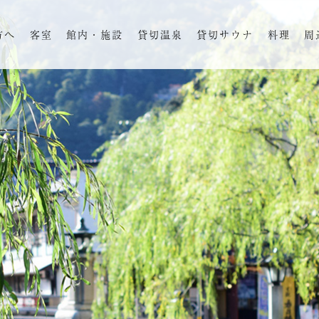
方へ
客室
館内・施設
貸切温泉
貸切サウナ
料理
周