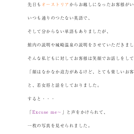
先日も
オーストリア
からお越しになったお客様が
いつも通りのつたない英語で、
そして分からない単語もありましたが、
館内の説明や城崎温泉の説明をさせていただきま
そんな私どもに対してお客様は笑顔でお話しをし
「顔はなかなか迫力があるけど、とても楽しいお
と、若女将と話をしておりました。
すると・・・
「
Excuse me～
」と声をかけられて、
一枚の写真を見せられました。