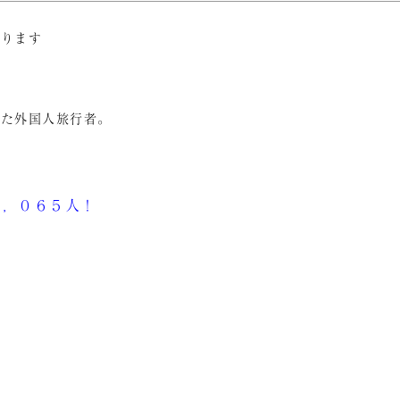
おります
った外国人旅行者。
５，０６５人！