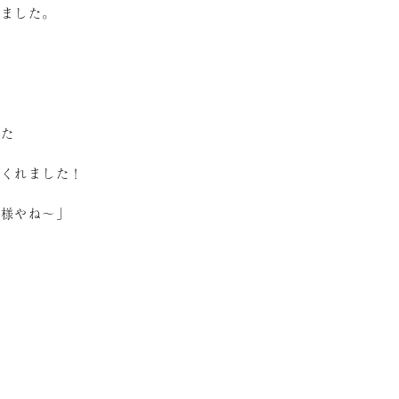
いました。
した
てくれました！
客様やね～」