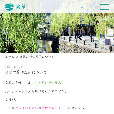
ご予約
ホーム
>
泉翠の貸切風呂について
2015.06.24
泉翠の貸切風呂について
泉翠の自慢でもある
３カ所の貸切風呂
元々、２カ所の大浴場があったのですが、
女将が、
「
これからは貸切風呂の時代だぁ～！！
」と思い立ち、