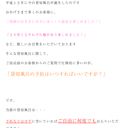
平成１５年に今の貸切風呂が誕生したのです
おかげさまで多くのお客様に、
「周囲の目をきにせずにゆっくり温泉を楽しめました！」
「３カ所ともそれぞれ趣があり楽しめました！」
など、嬉しいお言葉をいただいております
そんな貸切風呂に関して、
ご宿泊前のお客様からのご質問で圧倒的に多いのが、
「貸切風呂の予約はいつすればいいですが？」
です。
当館の貸切風呂は・・・
ご自由に何度でも
予約などはぜず
に空いていれば
お入りいただ