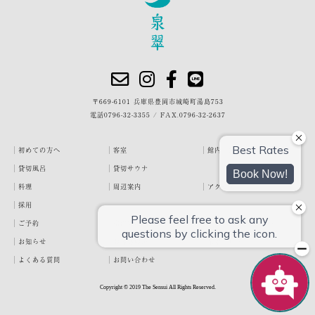
〒669-6101 兵庫県豊岡市城崎町湯島753
電話
0796-32-3355
/
FAX.0796-32-2637
初めての方へ
客室
館内・施設
貸切風呂
貸切サウナ
料理
周辺案内
アクセス
採用
ご予約
宿泊約款
プライバシーポリシー
お知らせ
お客様の声
泉翠ブログ
よくある質問
お問い合わせ
Copyright © 2019 The Sensui All Rights Reserved.