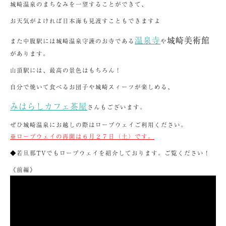
城崎温泉のまちなみを一望することができて、
お天気がよければ日本海も見渡すこともできますよ
温泉寺
城崎美術館
また中腹駅には城崎温泉守護のお寺である
や
があります。
山頂駅には、最高の景色はもちろん！
自分で焼いて食べるお団子や城崎スィーツが楽しめる、
みはらしカフェ茶屋
さんもございます。
ぜひ城崎温泉にお越しの際はロープウェイご利用ください。
※ロープウェイの再開は６月２７日（土）です。
◆若旦那TVでもロープウェイを紹介しております。ご覧ください！
《前編》