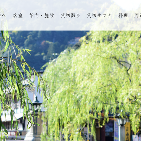
方へ
客室
館内・施設
貸切温泉
貸切サウナ
料理
周