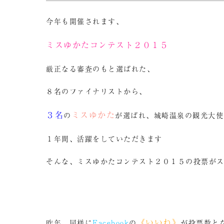
今年も開催されます、
ミスゆかたコンテスト２０１５
厳正なる審査のもと選ばれた、
８名のファイナリストから、
３名
ミスゆかた
の
が選ばれ、城崎温泉の観光大使
１年間、活躍をしていただきます
そんな、ミスゆかたコンテスト２０１５の投票が
《いいね》
昨年、同様に
Facebook
の
が投票数と