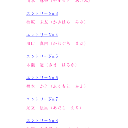
山本 麻未（やまもと あさみ）
エントリーNo.3
柿原 未友（かきはら みゆ）
エントリーNo.4
川口 真由（かわぐち まゆ）
エントリーNo.5
木瀬 遥（きせ はるか）
エントリーNo.6
福本 かえ（ふくもと かえ）
エントリーNo.7
足立 絵里（あだち えり）
エントリーNo.8