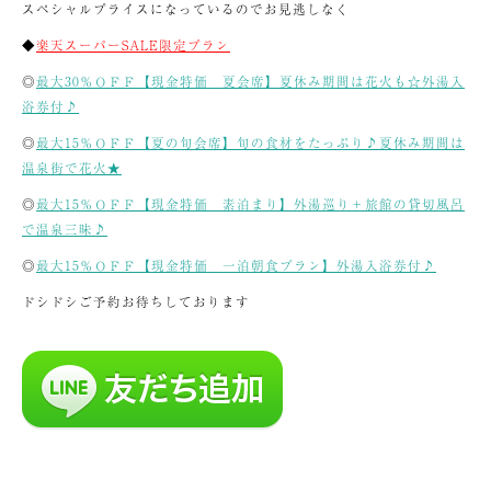
スペシャルプライスになっているのでお見逃しなく
◆
楽天スーパーSALE限定プラン
◎
最大30％ＯＦＦ【現金特価 夏会席】夏休み期間は花火も☆外湯入
浴券付♪
◎
最大15％ＯＦＦ【夏の旬会席】旬の食材をたっぷり♪夏休み期間は
温泉街で花火★
◎
最大15％ＯＦＦ【現金特価 素泊まり】外湯巡り＋旅館の貸切風呂
で温泉三昧♪
◎
最大15％ＯＦＦ【現金特価 一泊朝食プラン】外湯入浴券付♪
ドシドシご予約お待ちしております