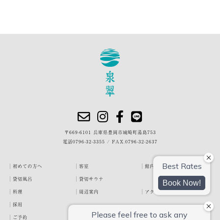
〒669-6101 兵庫県豊岡市城崎町湯島753
電話
0796-32-3355
/
FAX.0796-32-2637
初めての方へ
客室
館内・施設
貸切風呂
貸切サウナ
料理
周辺案内
アクセス
採用
ご予約
宿泊約款
プライバシーポリシー