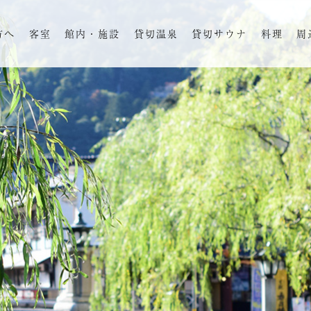
方へ
客室
館内・施設
貸切温泉
貸切サウナ
料理
周