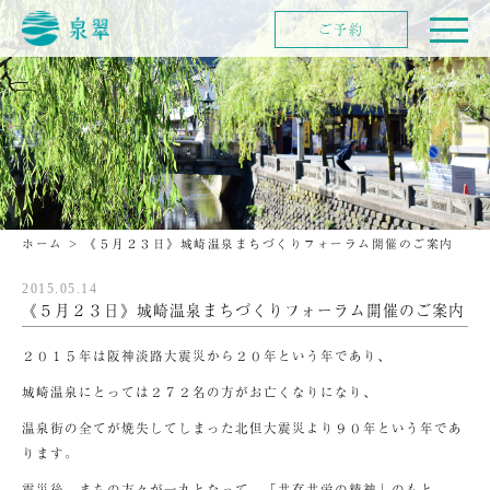
ご予約
ホーム
>
《５月２３日》城崎温泉まちづくりフォーラム開催のご案内
2015.05.14
《５月２３日》城崎温泉まちづくりフォーラム開催のご案内
２０１５年は阪神淡路大震災から２０年という年であり、
城崎温泉にとっては２７２名の方がお亡くなりになり、
温泉街の全てが焼失してしまった北但大震災より９０年という年であ
ります。
震災後、まちの方々が一丸となって、「共存共栄の精神」のもと