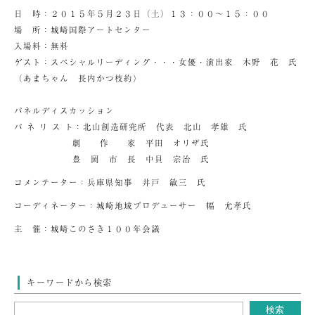
日 時：２０１５年５月２３日（土）１３：００～１５：００
場 所：城崎国際アートセンター
入場料：無料
ゲスト：スペシャルリーディング・・・女優・演出家 木野 花 氏
（あまちゃん 長内かつ枝約）
パネルディスカッション
パ ネ リ ス ト：北山創造研究所 代表 北山 孝雄 氏
劇 作 家 平田 オリザ氏
豊 岡 市 長 中貝 宗治 氏
コメンテーター：兵庫県知事 井戸 敏三 氏
コーディネーター：城崎地域プロデューサー 幅 允孝氏
主 催：城崎このさき１００年会議
キーワードから検索