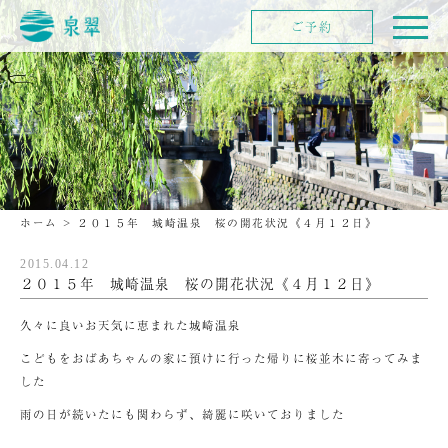
ご予約
ホーム
>
２０１５年 城崎温泉 桜の開花状況《４月１２日》
2015.04.12
２０１５年 城崎温泉 桜の開花状況《４月１２日》
久々に良いお天気に恵まれた城崎温泉
こどもをおばあちゃんの家に預けに行った帰りに桜並木に寄ってみま
した
雨の日が続いたにも関わらず、綺麗に咲いておりました